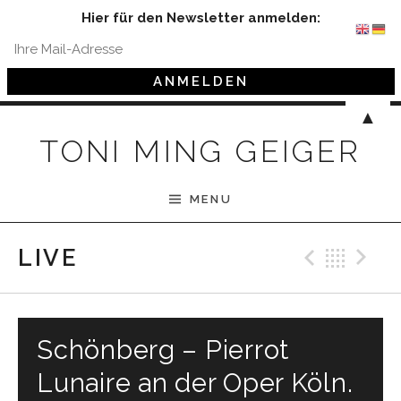
Hier für den Newsletter anmelden:
Skip to content
▲
TONI MING GEIGER
MENU
Previ
Bac
N
LIVE
Schönberg – Pierrot
Lunaire an der Oper Köln.