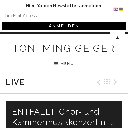
Hier für den Newsletter anmelden:
Skip to content
▲
TONI MING GEIGER
MENU
Previ
Bac
N
LIVE
ENTFÄLLT: Chor- und
Kammermusikkonzert mit