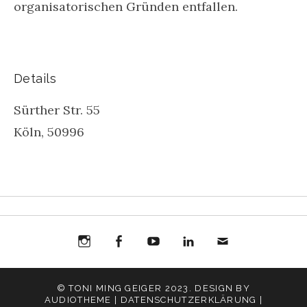
organisatorischen Gründen entfallen.
Details
Sürther Str. 55
Köln
,
50996
Instagram
Facebook
You
Toni
Toni
Mail
Ming
Ming
© TONI MING GEIGER 2023. DESIGN BY
AUDIOTHEME |
DATENSCHUTZERKLÄRUNG |