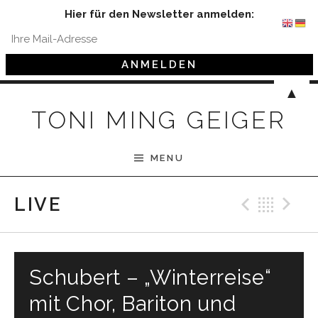
Hier für den Newsletter anmelden:
Skip to content
▲
TONI MING GEIGER
MENU
Previ
Bac
N
LIVE
Schubert – „Winterreise“
mit Chor, Bariton und