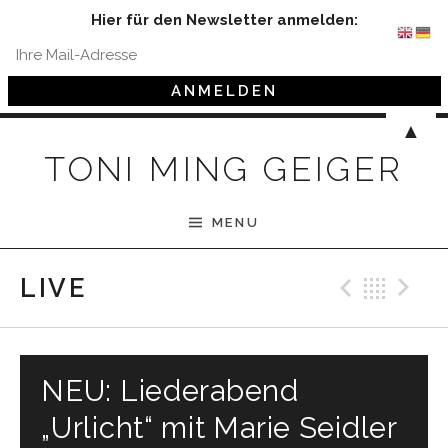
Hier für den Newsletter anmelden:
Skip to content
▲
TONI MING GEIGER
MENU
Previ
Bac
N
LIVE
NEU: Liederabend
„Urlicht“ mit Marie Seidler