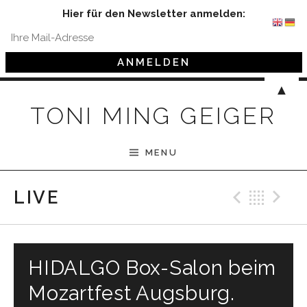
Hier für den Newsletter anmelden:
Skip to content
▲
TONI MING GEIGER
MENU
Previ
Bac
N
LIVE
HIDALGO Box-Salon beim
Mozartfest Augsburg.