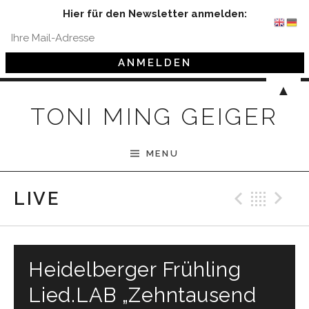
Hier für den Newsletter anmelden:
Skip to content
▲
TONI MING GEIGER
MENU
Previ
Bac
N
LIVE
Heidelberger Frühling
Lied.LAB „Zehntausend