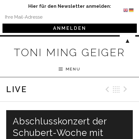
Hier für den Newsletter anmelden:
Skip to content
▲
TONI MING GEIGER
MENU
Previ
Bac
N
LIVE
Abschlusskonzert der
Schubert-Woche mit