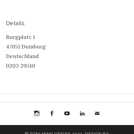
Details
Burgplatz 1
47051
Duisburg
Deutschland
0203 29510
Instagram
Facebook
You
Toni
Toni
Mail
© TONI MING GEIGER 2023. DESIGN BY