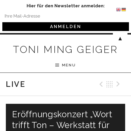
Hier für den Newsletter anmelden:
Skip to content
▲
TONI MING GEIGER
MENU
Previ
Bac
N
LIVE
Eröffnungskonzert „Wort
trifft Ton – Werkstatt für