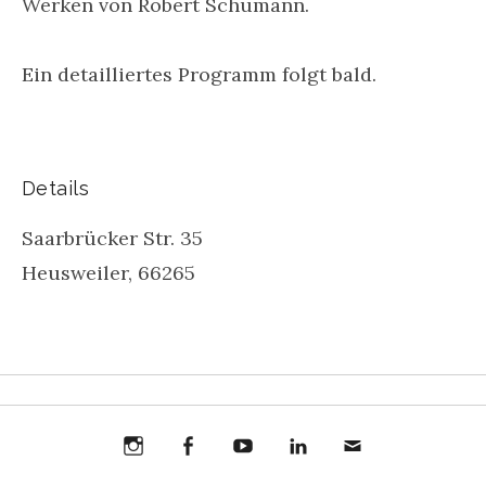
Werken von Robert Schumann.
Ein detailliertes Programm folgt bald.
Details
Saarbrücker Str. 35
Heusweiler
,
66265
Instagram
Facebook
You
Toni
Toni
Mail