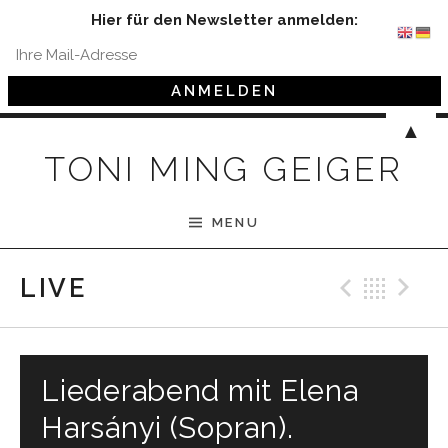
Hier für den Newsletter anmelden:
Skip to content
▲
TONI MING GEIGER
MENU
Previ
Bac
N
LIVE
Liederabend mit Elena
Harsányi (Sopran).