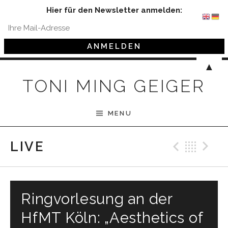
Hier für den Newsletter anmelden:
Skip to content
▲
TONI MING GEIGER
MENU
Previ
Bac
N
LIVE
Ringvorlesung an der
HfMT Köln: „Aesthetics of