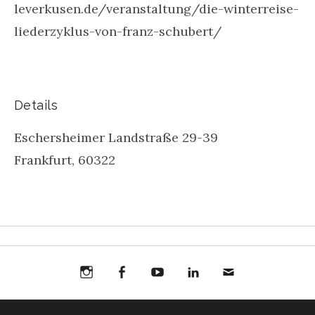
leverkusen.de/veranstaltung/die-winterreise-
liederzyklus-von-franz-schubert/
Details
Eschersheimer Landstraße 29-39
Frankfurt
,
60322
Instagram
Facebook
You
Toni
Toni
Mail