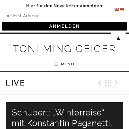
Hier für den Newsletter anmelden:
Skip to content
▲
TONI MING GEIGER
MENU
Previ
Bac
N
LIVE
Schubert: „Winterreise“
mit Konstantin Paganetti.