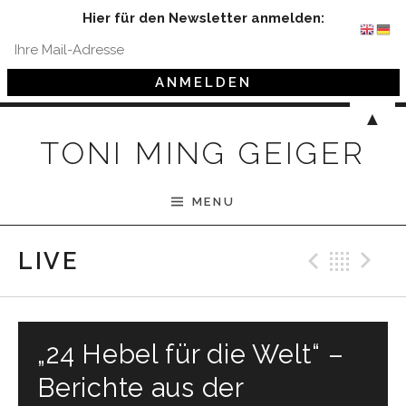
Hier für den Newsletter anmelden:
Skip to content
▲
TONI MING GEIGER
MENU
Previ
Bac
N
LIVE
„24 Hebel für die Welt“ –
Berichte aus der