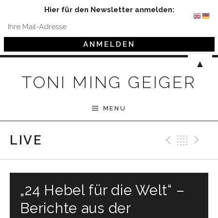
Hier für den Newsletter anmelden:
Skip to content
▲
TONI MING GEIGER
MENU
Previ
Bac
N
LIVE
„24 Hebel für die Welt“ –
Berichte aus der