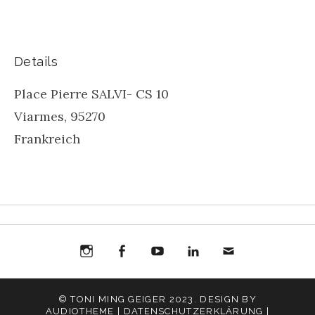
Details
Place Pierre SALVI- CS 10
Viarmes
,
95270
Frankreich
Instagram
Facebook
You
Toni
Toni
Mail
Ming
Ming
© TONI MING GEIGER 2023. DESIGN BY
AUDIOTHEME |
DATENSCHUTZERKLÄRUNG |