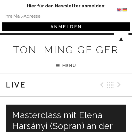
Hier für den Newsletter anmelden:
Skip to content
▲
TONI MING GEIGER
MENU
Previ
Bac
N
LIVE
Masterclass mit Elena
Harsányi (Sopran) an der