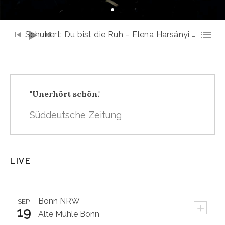
Audio-Player
Schubert: Du bist die Ruh – Elena Harsányi & Toni Ming Geiger
"Unerhört schön."
Süddeutsche Zeitung
LIVE
Bonn
NRW
SEP.
+
19
Alte Mühle Bonn